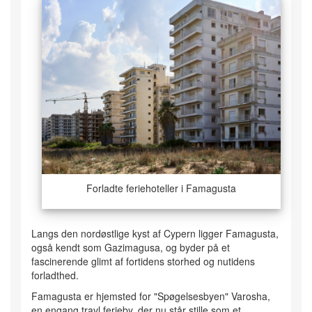
Forladte feriehoteller i Famagusta
Langs den nordøstlige kyst af Cypern ligger Famagusta,
også kendt som Gazimagusa, og byder på et
fascinerende glimt af fortidens storhed og nutidens
forladthed.
Famagusta er hjemsted for "Spøgelsesbyen" Varosha,
en engang travl ferieby, der nu står stille som et