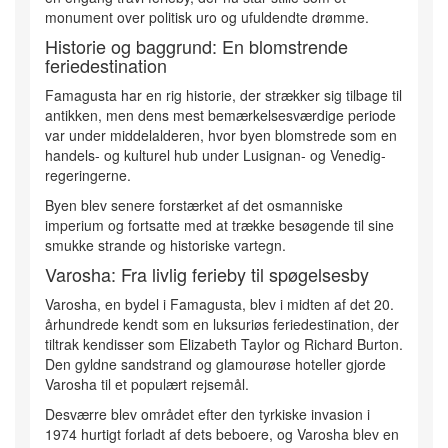
monument over politisk uro og ufuldendte drømme.
Historie og baggrund: En blomstrende
feriedestination
Famagusta har en rig historie, der strækker sig tilbage til
antikken, men dens mest bemærkelsesværdige periode
var under middelalderen, hvor byen blomstrede som en
handels- og kulturel hub under Lusignan- og Venedig-
regeringerne.
Byen blev senere forstærket af det osmanniske
imperium og fortsatte med at trække besøgende til sine
smukke strande og historiske vartegn.
Varosha: Fra livlig ferieby til spøgelsesby
Varosha, en bydel i Famagusta, blev i midten af det 20.
århundrede kendt som en luksuriøs feriedestination, der
tiltrak kendisser som Elizabeth Taylor og Richard Burton.
Den gyldne sandstrand og glamourøse hoteller gjorde
Varosha til et populært rejsemål.
Desværre blev området efter den tyrkiske invasion i
1974 hurtigt forladt af dets beboere, og Varosha blev en