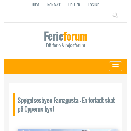
HJEM
KONTAKT
UDLEJER
LOG IND
Ferie
forum
Dit ferie & rejseforum
Toggle
navigati
Spøgelsesbyen Famagusta - En forladt skat
på Cyperns kyst