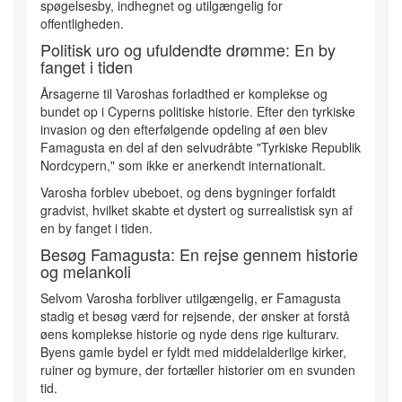
spøgelsesby, indhegnet og utilgængelig for
offentligheden.
Politisk uro og ufuldendte drømme: En by
fanget i tiden
Årsagerne til Varoshas forladthed er komplekse og
bundet op i Cyperns politiske historie. Efter den tyrkiske
invasion og den efterfølgende opdeling af øen blev
Famagusta en del af den selvudråbte "Tyrkiske Republik
Nordcypern," som ikke er anerkendt internationalt.
Varosha forblev ubeboet, og dens bygninger forfaldt
gradvist, hvilket skabte et dystert og surrealistisk syn af
en by fanget i tiden.
Besøg Famagusta: En rejse gennem historie
og melankoli
Selvom Varosha forbliver utilgængelig, er Famagusta
stadig et besøg værd for rejsende, der ønsker at forstå
øens komplekse historie og nyde dens rige kulturarv.
Byens gamle bydel er fyldt med middelalderlige kirker,
ruiner og bymure, der fortæller historier om en svunden
tid.