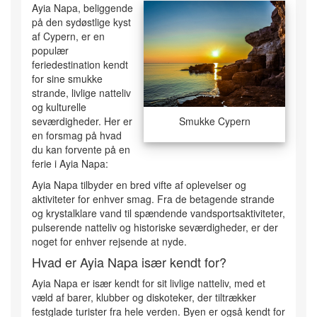
Ayia Napa, beliggende
på den sydøstlige kyst
af Cypern, er en
populær
feriedestination kendt
for sine smukke
strande, livlige natteliv
og kulturelle
seværdigheder. Her er
Smukke Cypern
en forsmag på hvad
du kan forvente på en
ferie i Ayia Napa:
Ayia Napa tilbyder en bred vifte af oplevelser og
aktiviteter for enhver smag. Fra de betagende strande
og krystalklare vand til spændende vandsportsaktiviteter,
pulserende natteliv og historiske seværdigheder, er der
noget for enhver rejsende at nyde.
Hvad er Ayia Napa især kendt for?
Ayia Napa er især kendt for sit livlige natteliv, med et
væld af barer, klubber og diskoteker, der tiltrækker
festglade turister fra hele verden. Byen er også kendt for