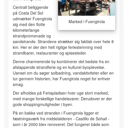
Centralt beliggende
på Costa Del Sol
udmærker Fuengirola
Marked i Fuengirola
sig med den flotte
kilometerlange
strandpromenade og
sandstrande. Strandene strækker sig faktisk over hele 8
km. Her er der den helt rigtige feriestemning med
strandbarer, restauranter og spisesteder.
Denne charmerende by kombinerer det bedste fra en
afslappende strandferie og en kulturel byoplevelse.
Uanset om du søger solbadning, vandaktiviteter eller en
tur gennem historien, har Fuengirola noget for enhver
smag.
Der afholdes på Feriapladsen hver uge stort marked,
med mange forskellige handelsvarer. Derudover er der
gode shoppingmuligheder i byen.
På en bakke ved stranden i Fuengirola ligger et
fæstningsværk fra middelalderen - Castillo de Sohail -
som i år 2000 blev renoveret. Det fungerer både som