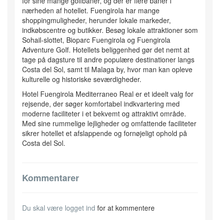
for sine mange golfbaner, og der er flere baner i
nærheden af hotellet. Fuengirola har mange
shoppingmuligheder, herunder lokale markeder,
indkøbscentre og butikker. Besøg lokale attraktioner som
Sohail-slottet, Bioparc Fuengirola og Fuengirola
Adventure Golf. Hotellets beliggenhed gør det nemt at
tage på dagsture til andre populære destinationer langs
Costa del Sol, samt til Malaga by, hvor man kan opleve
kulturelle og historiske seværdigheder.
Hotel Fuengirola Mediterraneo Real er et ideelt valg for
rejsende, der søger komfortabel indkvartering med
moderne faciliteter i et bekvemt og attraktivt område.
Med sine rummelige lejligheder og omfattende faciliteter
sikrer hotellet et afslappende og fornøjeligt ophold på
Costa del Sol.
Kommentarer
Du skal være
logget ind
for at kommentere