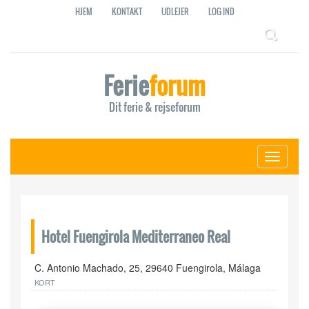
HJEM
KONTAKT
UDLEJER
LOG IND
Ferie
forum
Dit ferie & rejseforum
Toggle
navigati
Hotel Fuengirola Mediterraneo Real
C. Antonio Machado, 25, 29640 Fuengirola, Málaga
KORT