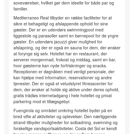
soveværelser, hvilket gør dem ideelle for både par og
familier.
Mediterraneo Real tilbyder en række faciliteter for at
sikre et behageligt og afslappende ophold for sine
gæster. Der er en udendørs swimmingpool med
liggestole og parasoller samt en børnepool for de yngre
gæster. En udendørs jacuzzi giver mulighed for
afslapning, og der er også en sauna for dem, der ønsker
at forynge sig selv. Hotellet har en restaurant, der
serverer morgenmad, frokost og middag, samt en bar,
hvor gæsterne kan nyde forfriskninger og snacks.
Receptionen er døgnåben med venligt personale, der
kan hjælpe med information, reservationer og andre
tjenester. Der er også et veludstyret fitnesscenter for
dem, der ønsker at holde sig aktive under deres ophold,
gratis trådløs internetadgang i hele hotellet og privat
parkering mod et tillægsgebyr.
Fuengirola og området omkring hotellet byder på en
bred vifte af aktiviteter og oplevelser. Den nærliggende
strand tilbyder muligheder for solbadning, svømning og
forskellige vandsportsaktiviteter. Costa del Sol er kendt