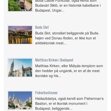
Buda Castle Funicular, også kendt som
Budavári Sikló, er en historisk kabelbane i
Budapest, Ungar...
Buda Slot
Buda Slot, storslået beliggende på Buda-
højen ved Donau-floden, er ikke kun et
arkitektonisk mest...
Matthias Kirken i Budapest
Matthias Kirken, eller Mátyás-templom som
den hedder på ungarsk, er en af de mest
ikoniske og his...
Fiskerbastionen
Halászbástya, også kendt som Fisherman's
Bastion, er et ikonisk monument i
Budapest, beliggende...