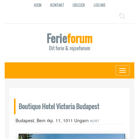
HJEM
KONTAKT
UDLEJER
LOG IND
Ferie
forum
Dit ferie & rejseforum
Toggle
navigati
Boutique Hotel Victoria Budapest
Budapest, Bem rkp. 11, 1011 Ungarn
KORT