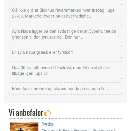
Gå ikke glip af Blokhus råvaremarked hver tirsdag i uge
27-33. Markedet byder på et overflødighe...
Ayia Napa ligger på den sydøstlige del af Cypern, tæt på
grænsen til den tyrkiske del. Den hør...
Er ayia napa græsk eller tyrkisk ?
Gav 30 fra lufthavnen til Faliraki, men 34 da vi skulle
tilbage igen, ups 😜
Både fascinerende og skræmmende på samme tid...
Vi anbefaler
Flyrejse
Find den billigste flyrejse til Budapest på