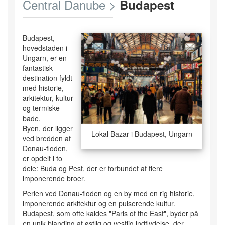
Central Danube >
Budapest
Budapest,
hovedstaden i
Ungarn, er en
fantastisk
destination fyldt
med historie,
arkitektur, kultur
og termiske
bade.
Byen, der ligger
Lokal Bazar i Budapest, Ungarn
ved bredden af
Donau-floden,
er opdelt i to
dele: Buda og Pest, der er forbundet af flere
imponerende broer.
Perlen ved Donau-floden og en by med en rig historie,
imponerende arkitektur og en pulserende kultur.
Budapest, som ofte kaldes "Paris of the East", byder på
en unik blanding af østlig og vestlig indflydelse, der