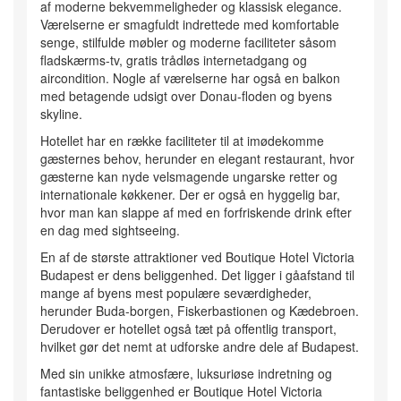
af moderne bekvemmeligheder og klassisk elegance.
Værelserne er smagfuldt indrettede med komfortable
senge, stilfulde møbler og moderne faciliteter såsom
fladskærms-tv, gratis trådløs internetadgang og
aircondition. Nogle af værelserne har også en balkon
med betagende udsigt over Donau-floden og byens
skyline.
Hotellet har en række faciliteter til at imødekomme
gæsternes behov, herunder en elegant restaurant, hvor
gæsterne kan nyde velsmagende ungarske retter og
internationale køkkener. Der er også en hyggelig bar,
hvor man kan slappe af med en forfriskende drink efter
en dag med sightseeing.
En af de største attraktioner ved Boutique Hotel Victoria
Budapest er dens beliggenhed. Det ligger i gåafstand til
mange af byens mest populære seværdigheder,
herunder Buda-borgen, Fiskerbastionen og Kædebroen.
Derudover er hotellet også tæt på offentlig transport,
hvilket gør det nemt at udforske andre dele af Budapest.
Med sin unikke atmosfære, luksuriøse indretning og
fantastiske beliggenhed er Boutique Hotel Victoria