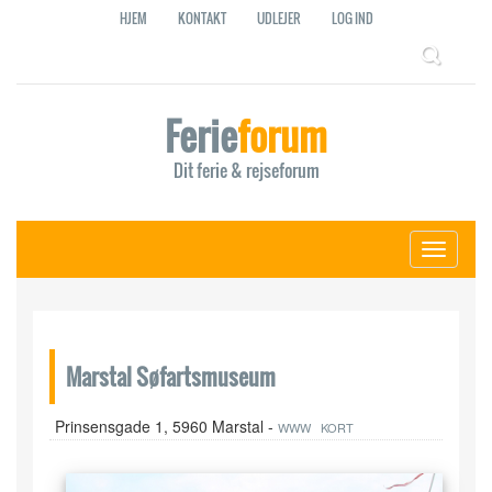
HJEM
KONTAKT
UDLEJER
LOG IND
Ferie
forum
Dit ferie & rejseforum
Toggle
navigati
Marstal Søfartsmuseum
Prinsensgade 1, 5960 Marstal -
WWW
KORT