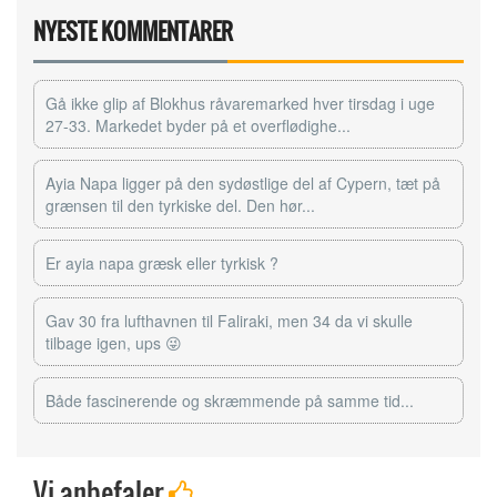
NYESTE KOMMENTARER
Gå ikke glip af Blokhus råvaremarked hver tirsdag i uge
27-33. Markedet byder på et overflødighe...
Ayia Napa ligger på den sydøstlige del af Cypern, tæt på
grænsen til den tyrkiske del. Den hør...
Er ayia napa græsk eller tyrkisk ?
Gav 30 fra lufthavnen til Faliraki, men 34 da vi skulle
tilbage igen, ups 😜
Både fascinerende og skræmmende på samme tid...
Vi anbefaler