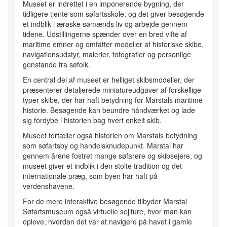
Museet er indrettet i en imponerende bygning, der
tidligere tjente som søfartsskole, og det giver besøgende
et indblik i ærøske sømænds liv og arbejde gennem
tidene. Udstillingerne spænder over en bred vifte af
maritime emner og omfatter modeller af historiske skibe,
navigationsudstyr, malerier, fotografier og personlige
genstande fra søfolk.
En central del af museet er helliget skibsmodeller, der
præsenterer detaljerede miniatureudgaver af forskellige
typer skibe, der har haft betydning for Marstals maritime
historie. Besøgende kan beundre håndværket og lade
sig fordybe i historien bag hvert enkelt skib.
Museet fortæller også historien om Marstals betydning
som søfartsby og handelsknudepunkt. Marstal har
gennem årene fostret mange søfarere og skibsejere, og
museet giver et indblik i den stolte tradition og det
internationale præg, som byen har haft på
verdenshavene.
For de mere interaktive besøgende tilbyder Marstal
Søfartsmuseum også virtuelle sejlture, hvor man kan
opleve, hvordan det var at navigere på havet i gamle