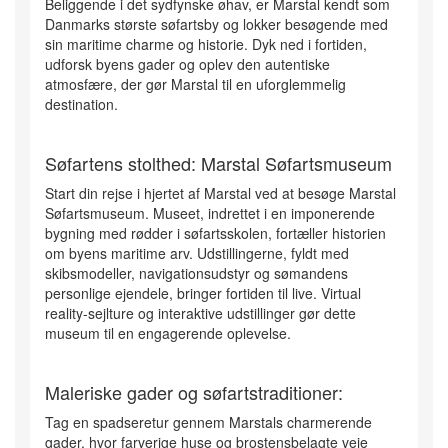
Beliggende i det sydfynske øhav, er Marstal kendt som
Danmarks største søfartsby og lokker besøgende med
sin maritime charme og historie. Dyk ned i fortiden,
udforsk byens gader og oplev den autentiske
atmosfære, der gør Marstal til en uforglemmelig
destination.
Søfartens stolthed: Marstal Søfartsmuseum
Start din rejse i hjertet af Marstal ved at besøge Marstal
Søfartsmuseum. Museet, indrettet i en imponerende
bygning med rødder i søfartsskolen, fortæller historien
om byens maritime arv. Udstillingerne, fyldt med
skibsmodeller, navigationsudstyr og sømandens
personlige ejendele, bringer fortiden til live. Virtual
reality-sejlture og interaktive udstillinger gør dette
museum til en engagerende oplevelse.
Maleriske gader og søfartstraditioner:
Tag en spadseretur gennem Marstals charmerende
gader, hvor farverige huse og brostensbelagte veje