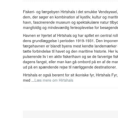
Fiskeri- og færgebyen Hirtshals i det smukke Vendsyssel, 
dem, der søger en kombination af kystliv, kultur og mariti
havn, fascinerende museum og spektakulære natur tilbyd
mangfoldig og mindeværdig ferieoplevelse for besøgende i
Havnen er hjertet af Hirtshals og har spillet en central rol
dens grundlæggelse i perioden 1919-1931. Den imponere
færgehavnen er blandt byens mest kendte landemærker 
tætte forbindelse til havet og den maritime historie. Her
pulserende liv i en aktiv fiskerihavn og se de farverige 
dagens fangst, eller man kan gå ombord på en af de ma
ud på en spændende rejse til nærliggende destinationer.
Hirtshals er også berømt for sit ikoniske fyr, Hirtshals Fy
med ...
Læs mere om Hirtshals