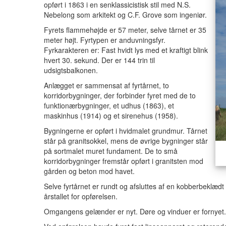
opført i 1863 i en senklassicistisk stil med N.S.
Nebelong som arkitekt og C.F. Grove som ingeniør.
Fyrets flammehøjde er 57 meter, selve tårnet er 35
meter højt. Fyrtypen er anduvningsfyr.
Fyrkarakteren er: Fast hvidt lys med et kraftigt blink
hvert 30. sekund. Der er 144 trin til
udsigtsbalkonen.
Anlægget er sammensat af fyrtårnet, to
korridorbygninger, der forbinder fyret med de to
funktionærbygninger, et udhus (1863), et
maskinhus (1914) og et sirenehus (1958).
Bygningerne er opført i hvidmalet grundmur. Tårnet
står på granitsokkel, mens de øvrige bygninger står
på sortmalet muret fundament. De to små
korridorbygninger fremstår opført i granitsten mod
gården og beton mod havet.
Selve fyrtårnet er rundt og afsluttes af en kobberbeklæd
årstallet for opførelsen.
Omgangens gelænder er nyt. Døre og vinduer er fornyet.