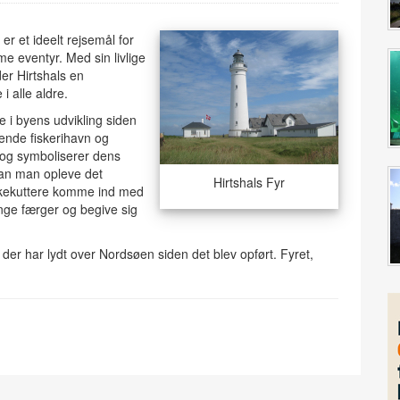
er et ideelt rejsemål for
me eventyr. Med sin livlige
er Hirtshals en
 alle aldre.
le i byens udvikling siden
nde fiskerihavn og
og symboliserer dens
 kan man opleve det
Hirtshals Fyr
fiskekuttere komme ind med
nge færger og begive sig
r, der har lydt over Nordsøen siden det blev opført. Fyret,