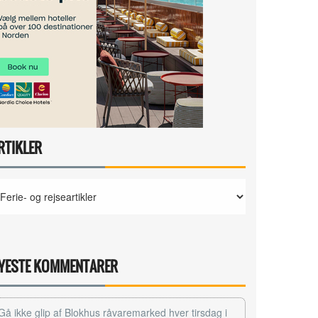
RTIKLER
YESTE KOMMENTARER
Gå ikke glip af Blokhus råvaremarked hver tirsdag i