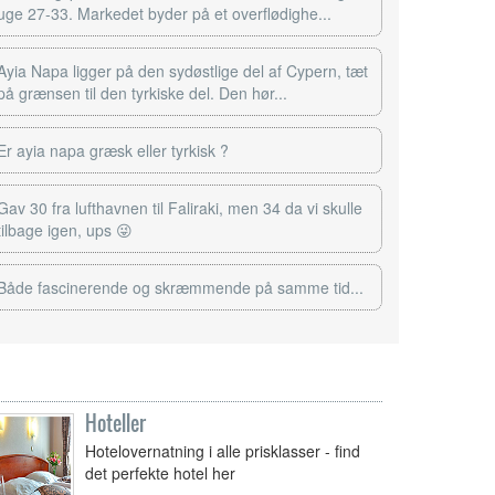
uge 27-33. Markedet byder på et overflødighe...
Ayia Napa ligger på den sydøstlige del af Cypern, tæt
på grænsen til den tyrkiske del. Den hør...
Er ayia napa græsk eller tyrkisk ?
Gav 30 fra lufthavnen til Faliraki, men 34 da vi skulle
tilbage igen, ups 😜
Både fascinerende og skræmmende på samme tid...
Hoteller
Hotelovernatning i alle prisklasser - find
det perfekte hotel her