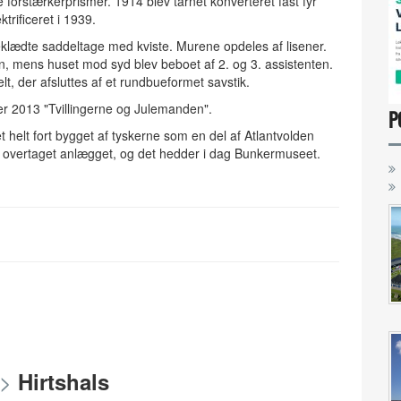
 forstærkerprismer. 1914 blev tårnet konverteret fast fyr
rificeret i 1939.
eklædte saddeltage med kviste. Murene opdeles af lisener.
n, mens huset mod syd blev beboet af 2. og 3. assistenten.
lt, der afsluttes af et rundbueformet savstik.
ender 2013 "Tvillingerne og Julemanden".
P
 et helt fort bygget af tyskerne som en del af Atlantvolden
 overtaget anlægget, og det hedder i dag Bunkermuseet.
 >
Hirtshals