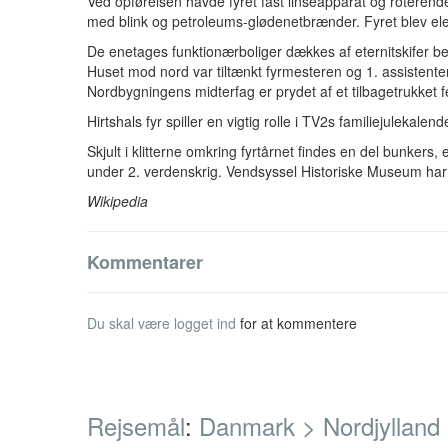
Ved opførelsen havde fyret fast linseapparat og roterende
med blink og petroleums-glødenetbrænder. Fyret blev elekt
De enetages funktionærboliger dækkes af eternitskifer b
Huset mod nord var tiltænkt fyrmesteren og 1. assistente
Nordbygningens midterfag er prydet af et tilbagetrukket fe
Hirtshals fyr spiller en vigtig rolle i TV2s familiejulekal
Skjult i klitterne omkring fyrtårnet findes en del bunkers,
under 2. verdenskrig. Vendsyssel Historiske Museum har
Wikipedia
Kommentarer
Du skal være
logget ind
for at kommentere
Rejsemål
:
Danmark >
Nordjylland