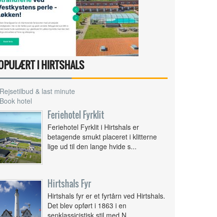
OPULÆRT I HIRTSHALS
Rejsetilbud & last minute
Book hotel
Feriehotel Fyrklit
Feriehotel Fyrklit i Hirtshals er
betagende smukt placeret i klitterne
lige ud til den lange hvide s...
Hirtshals Fyr
Hirtshals fyr er et fyrtårn ved Hirtshals.
Det blev opført i 1863 i en
senklassicistisk stil med N...