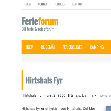
HJEM
KONTAKT
UDLEJER
LOG IND
Ferie
forum
Dit ferie & rejseforum
HJEM
REJSEMÅL
FERIEBOLIGER
CAMPING
Hirtshals Fyr
Hirtshals Fyr, Fyret 2, 9850 Hirtshals, Danmark -
WWW
Hirtshals fyr er et fyrtårn ved Hirtshals. Det blev