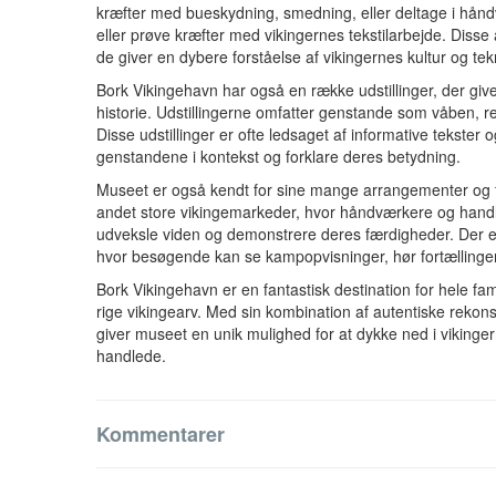
kræfter med bueskydning, smedning, eller deltage i hån
eller prøve kræfter med vikingernes tekstilarbejde. Disse a
de giver en dybere forståelse af vikingernes kultur og tek
Bork Vikingehavn har også en række udstillinger, der giver
historie. Udstillingerne omfatter genstande som våben, r
Disse udstillinger er ofte ledsaget af informative tekster
genstandene i kontekst og forklare deres betydning.
Museet er også kendt for sine mange arrangementer og fes
andet store vikingemarkeder, hvor håndværkere og handl
udveksle viden og demonstrere deres færdigheder. Der e
hvor besøgende kan se kampopvisninger, hør fortællinger 
Bork Vikingehavn er en fantastisk destination for hele fam
rige vikingearv. Med sin kombination af autentiske rekonst
giver museet en unik mulighed for at dykke ned i viking
handlede.
Kommentarer