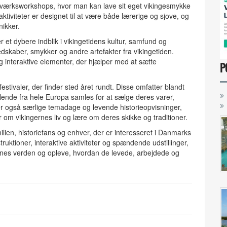
dværksworkshops, hvor man kan lave sit eget vikingesmykke
ktiviteter er designet til at være både lærerige og sjove, og
nikker.
 et dybere indblik i vikingetidens kultur, samfund og
edskaber, smykker og andre artefakter fra vikingetiden.
 og interaktive elementer, der hjælper med at sætte
P
tivaler, der finder sted året rundt. Disse omfatter blandt
ende fra hele Europa samles for at sælge deres varer,
r også særlige temadage og levende historieopvisninger,
om vikingernes liv og lære om deres skikke og traditioner.
ilien, historiefans og enhver, der er interesseret i Danmarks
ruktioner, interaktive aktiviteter og spændende udstillinger,
ernes verden og opleve, hvordan de levede, arbejdede og