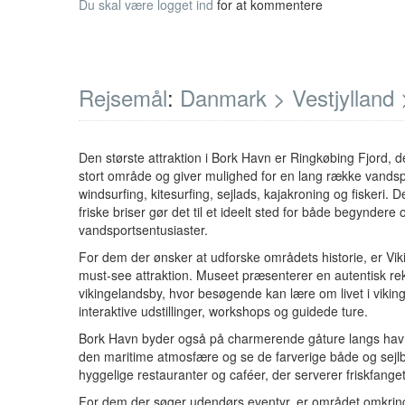
Du skal være
logget ind
for at kommentere
Rejsemål
:
Danmark >
Vestjylland 
Den største attraktion i Bork Havn er Ringkøbing Fjord, d
stort område og giver mulighed for en lang række vandsp
windsurfing, kitesurfing, sejlads, kajakroning og fiskeri. 
friske briser gør det til et ideelt sted for både begyndere 
vandsportsentusiaster.
For dem der ønsker at udforske områdets historie, er Vi
must-see attraktion. Museet præsenterer en autentisk rek
vikingelandsby, hvor besøgende kan lære om livet i viki
interaktive udstillinger, workshops og guidede ture.
Bork Havn byder også på charmerende gåture langs ha
den maritime atmosfære og se de farverige både og sejlb
hyggelige restauranter og caféer, der serverer friskfanget
For dem der søger udendørs eventyr, er området omkring 