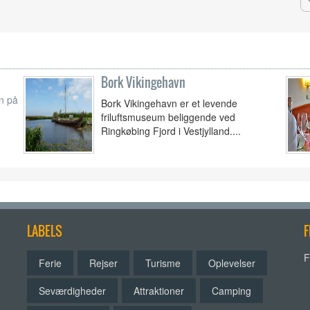
Bork Vikingehavn
vn på
Bork Vikingehavn er et levende
friluftsmuseum beliggende ved
Ringkøbing Fjord i Vestjylland....
LABELS
F
F
Ferie
Rejser
Turisme
Oplevelser
Seværdigheder
Attraktioner
Camping