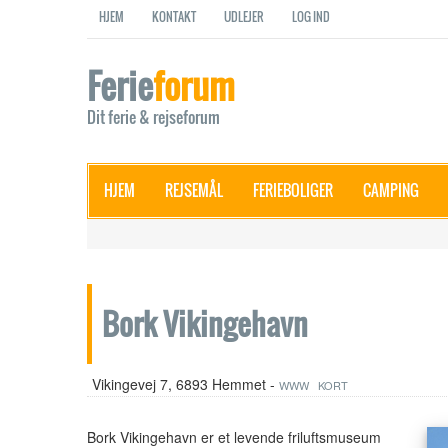
HJEM
KONTAKT
UDLEJER
LOG IND
Ferie
forum
Dit ferie & rejseforum
HJEM
REJSEMÅL
FERIEBOLIGER
CAMPING
Bork Vikingehavn
Vikingevej 7, 6893 Hemmet -
WWW
KORT
Bork Vikingehavn er et levende friluftsmuseum