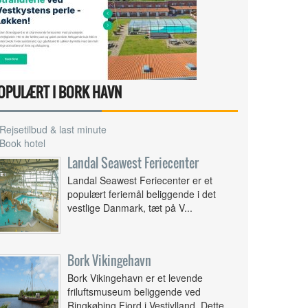
OPULÆRT I BORK HAVN
Rejsetilbud & last minute
Book hotel
Landal Seawest Feriecenter
Landal Seawest Feriecenter er et
populært feriemål beliggende i det
vestlige Danmark, tæt på V...
Bork Vikingehavn
Bork Vikingehavn er et levende
friluftsmuseum beliggende ved
Ringkøbing Fjord i Vestjylland. Dette ...