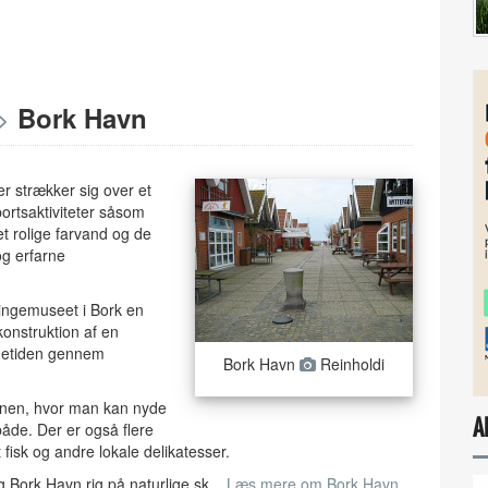
>
Bork Havn
er strækker sig over et
ortsaktiviteter såsom
Det rolige farvand og de
og erfarne
kingemuseet i Bork en
onstruktion af en
ngetiden gennem
Bork Havn
Reinholdi
vnen, hvor man kan nyde
A
åde. Der er også flere
 fisk og andre lokale delikatesser.
Bork Havn rig på naturlige sk ...
Læs mere om Bork Havn