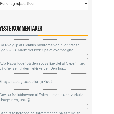
YESTE KOMMENTARER
Gå ikke glip af Blokhus råvaremarked hver tirsdag i
uge 27-33. Markedet byder på et overflødighe...
Ayia Napa ligger på den sydøstlige del af Cypern, tæt
på grænsen til den tyrkiske del. Den hør...
Er ayia napa græsk eller tyrkisk ?
Gav 30 fra lufthavnen til Faliraki, men 34 da vi skulle
tilbage igen, ups 😜
Både fascinerende og skræmmende på samme tid...