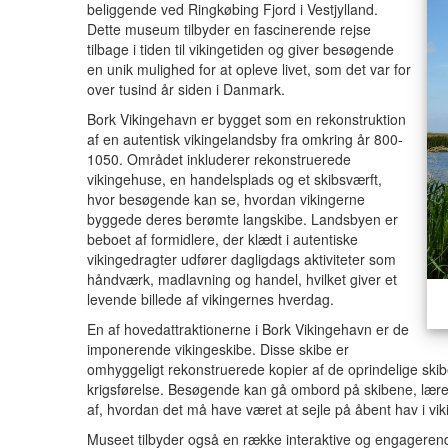
beliggende ved Ringkøbing Fjord i Vestjylland.
Dette museum tilbyder en fascinerende rejse
tilbage i tiden til vikingetiden og giver besøgende
en unik mulighed for at opleve livet, som det var for
over tusind år siden i Danmark.
Bork Vikingehavn er bygget som en rekonstruktion
af en autentisk vikingelandsby fra omkring år 800-
1050. Området inkluderer rekonstruerede
vikingehuse, en handelsplads og et skibsværft,
hvor besøgende kan se, hvordan vikingerne
byggede deres berømte langskibe. Landsbyen er
beboet af formidlere, der klædt i autentiske
vikingedragter udfører dagligdags aktiviteter som
håndværk, madlavning og handel, hvilket giver et
levende billede af vikingernes hverdag.
En af hovedattraktionerne i Bork Vikingehavn er de
imponerende vikingeskibe. Disse skibe er
omhyggeligt rekonstruerede kopier af de oprindelige skibe
krigsførelse. Besøgende kan gå ombord på skibene, lære
af, hvordan det må have været at sejle på åbent hav i vik
Museet tilbyder også en række interaktive og engagerend