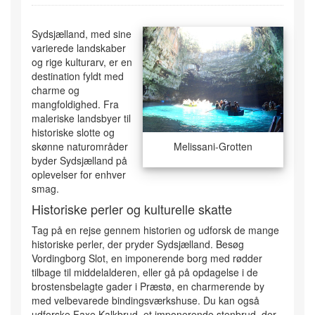
Sydsjælland, med sine
varierede landskaber
og rige kulturarv, er en
destination fyldt med
charme og
mangfoldighed. Fra
maleriske landsbyer til
historiske slotte og
skønne naturområder
Melissani-Grotten
byder Sydsjælland på
oplevelser for enhver
smag.
Historiske perler og kulturelle skatte
Tag på en rejse gennem historien og udforsk de mange
historiske perler, der pryder Sydsjælland. Besøg
Vordingborg Slot, en imponerende borg med rødder
tilbage til middelalderen, eller gå på opdagelse i de
brostensbelagte gader i Præstø, en charmerende by
med velbevarede bindingsværkshuse. Du kan også
udforske Faxe Kalkbrud, et imponerende stenbrud, der