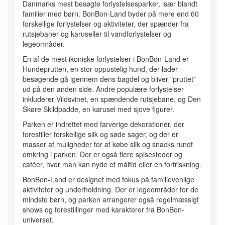
Danmarks mest besøgte forlystelsesparker, især blandt
familier med børn. BonBon-Land byder på mere end 60
forskellige forlystelser og aktiviteter, der spænder fra
rutsjebaner og karuseller til vandforlystelser og
legeområder.
En af de mest ikoniske forlystelser i BonBon-Land er
Hundeprutten, en stor oppustelig hund, der lader
besøgende gå igennem dens bagdel og bliver "pruttet"
ud på den anden side. Andre populære forlystelser
inkluderer Vildsvinet, en spændende rutsjebane, og Den
Skøre Skildpadde, en karusel med sjove figurer.
Parken er indrettet med farverige dekorationer, der
forestiller forskellige slik og søde sager, og der er
masser af muligheder for at købe slik og snacks rundt
omkring i parken. Der er også flere spisesteder og
caféer, hvor man kan nyde et måltid eller en forfriskning.
BonBon-Land er designet med fokus på familievenlige
aktiviteter og underholdning. Der er legeområder for de
mindste børn, og parken arrangerer også regelmæssigt
shows og forestillinger med karakterer fra BonBon-
universet.