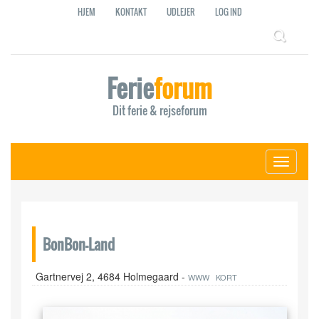
HJEM
KONTAKT
UDLEJER
LOG IND
Ferie
forum
Dit ferie & rejseforum
Toggle
navigati
BonBon-Land
Gartnervej 2, 4684 Holmegaard -
WWW
KORT