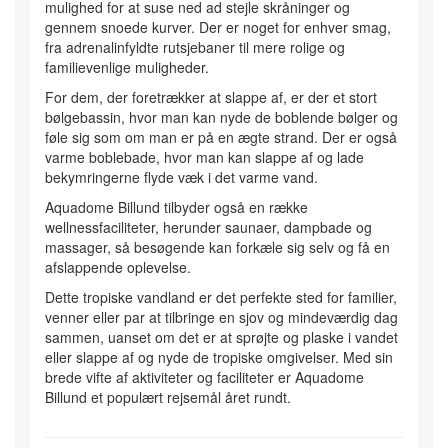
mulighed for at suse ned ad stejle skråninger og
gennem snoede kurver. Der er noget for enhver smag,
fra adrenalinfyldte rutsjebaner til mere rolige og
familievenlige muligheder.
For dem, der foretrækker at slappe af, er der et stort
bølgebassin, hvor man kan nyde de boblende bølger og
føle sig som om man er på en ægte strand. Der er også
varme boblebade, hvor man kan slappe af og lade
bekymringerne flyde væk i det varme vand.
Aquadome Billund tilbyder også en række
wellnessfaciliteter, herunder saunaer, dampbade og
massager, så besøgende kan forkæle sig selv og få en
afslappende oplevelse.
Dette tropiske vandland er det perfekte sted for familier,
venner eller par at tilbringe en sjov og mindeværdig dag
sammen, uanset om det er at sprøjte og plaske i vandet
eller slappe af og nyde de tropiske omgivelser. Med sin
brede vifte af aktiviteter og faciliteter er Aquadome
Billund et populært rejsemål året rundt.