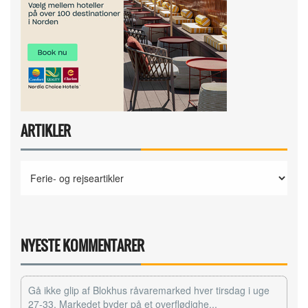
ARTIKLER
NYESTE KOMMENTARER
Gå ikke glip af Blokhus råvaremarked hver tirsdag i uge
27-33. Markedet byder på et overflødighe...