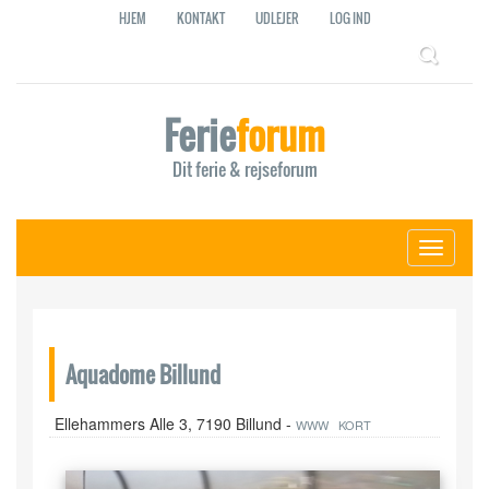
HJEM
KONTAKT
UDLEJER
LOG IND
Ferie
forum
Dit ferie & rejseforum
Toggle
navigati
Aquadome Billund
Ellehammers Alle 3, 7190 Billund -
WWW
KORT